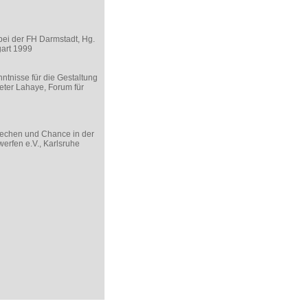
bei der FH Darmstadt, Hg.
gart 1999
ntnisse für die Gestaltung
eter Lahaye, Forum für
rechen und Chance in der
werfen e.V., Karlsruhe