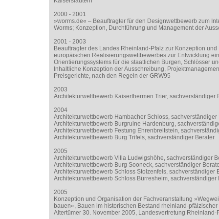
Kaiserslautern
2000 - 2001
»worms.de« – Beauftragter für den Designwettbewerb zum Int
Worms; Konzeption, Durchführung und Management der Auss
2001 - 2003
Beauftragter des Landes Rheinland-Pfalz zur Konzeption und
europäischen Realisierungswettbewerbes zur Entwicklung eine
Orientierungssystems für die staatlichen Burgen, Schlösser u
Inhaltliche Konzeption der Ausschreibung, Projektmanagemen
Preisgerichte, nach den Regeln der GRW95
2003
Architekturwettbewerb Kaiserthermen Trier, sachverständiger 
2004
Architekturwettbewerb Hambacher Schloss, sachverständiger 
Architekturwettbewerb Burgruine Hardenburg, sachverständig
Architekturwettbewerb Festung Ehrenbreitstein, sachverständi
Architekturwettbewerb Burg Trifels, sachverständiger Berater
2005
Architekturwettbewerb Villa Ludwigshöhe, sachverständiger B
Architekturwettbewerb Burg Sooneck, sachverständiger Berat
Architekturwettbewerb Schloss Stolzenfels, sachverständiger 
Architekturwettbewerb Schloss Bürresheim, sachverständiger 
2005
Konzeption und Organisation der Fachveranstaltung »Wegwei
bauen«, Bauen im historischen Bestand rheinland-pfälzischer
Altertümer 30. November 2005, Landesvertretung Rheinland-Pf