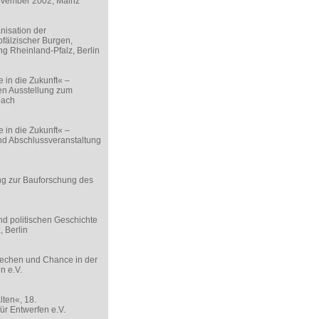
November 2002, Mainz
isation der
pfälzischer Burgen,
g Rheinland-Pfalz, Berlin
 in die Zukunft« –
en Ausstellung zum
bach
 in die Zukunft« –
nd Abschlussveranstaltung
ng zur Bauforschung des
nd politischen Geschichte
 Berlin
rechen und Chance in der
n e.V.
lten«, 18.
ür Entwerfen e.V.