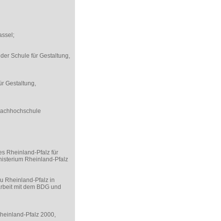
assel;
er Schule für Gestaltung,
r Gestaltung,
 Fachhochschule
es Rheinland-Pfalz für
nisterium Rheinland-Pfalz
u Rheinland-Pfalz in
arbeit mit dem BDG und
heinland-Pfalz 2000,