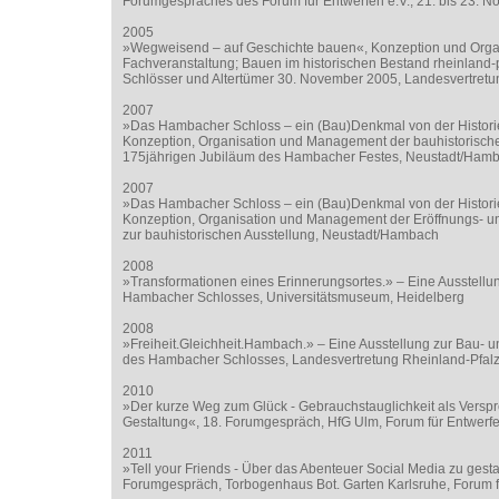
Forumgespräches des Forum für Entwerfen e.V., 21. bis 23. 
2005
»Wegweisend – auf Geschichte bauen«, Konzeption und Organ
Fachveranstaltung; Bauen im historischen Bestand rheinland-
Schlösser und Altertümer 30. November 2005, Landesvertretun
2007
»Das Hambacher Schloss – ein (Bau)Denkmal von der Historie
Konzeption, Organisation und Management der bauhistorisch
175jährigen Jubiläum des Hambacher Festes, Neustadt/Ham
2007
»Das Hambacher Schloss – ein (Bau)Denkmal von der Historie
Konzeption, Organisation und Management der Eröffnungs- u
zur bauhistorischen Ausstellung, Neustadt/Hambach
2008
»Transformationen eines Erinnerungsortes.» – Eine Ausstellu
Hambacher Schlosses, Universitätsmuseum, Heidelberg
2008
»Freiheit.Gleichheit.Hambach.» – Eine Ausstellung zur Bau- u
des Hambacher Schlosses, Landesvertretung Rheinland-Pfalz,
2010
»Der kurze Weg zum Glück - Gebrauchstauglichkeit als Versp
Gestaltung«, 18. Forumgespräch, HfG Ulm, Forum für Entwerfe
2011
»Tell your Friends - Über das Abenteuer Social Media zu gesta
Forumgespräch, Torbogenhaus Bot. Garten Karlsruhe, Forum f