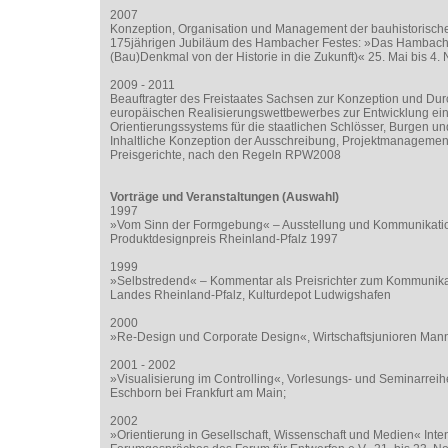
2007
Konzeption, Organisation und Management der bauhistorisch
175jährigen Jubiläum des Hambacher Festes: »Das Hambache
(Bau)Denkmal von der Historie in die Zukunft)« 25. Mai bis 4
2009 - 2011
Beauftragter des Freistaates Sachsen zur Konzeption und Du
europäischen Realisierungswettbewerbes zur Entwicklung ein
Orientierungssystems für die staatlichen Schlösser, Burgen u
Inhaltliche Konzeption der Ausschreibung, Projektmanagemen
Preisgerichte, nach den Regeln RPW2008
Vorträge und Veranstaltungen (Auswahl)
1997
»Vom Sinn der Formgebung« – Ausstellung und Kommunikatio
Produktdesignpreis Rheinland-Pfalz 1997
1999
»Selbstredend« – Kommentar als Preisrichter zum Kommunika
Landes Rheinland-Pfalz, Kulturdepot Ludwigshafen
2000
»Re-Design und Corporate Design«, Wirtschaftsjunioren Ma
2001 - 2002
»Visualisierung im Controlling«, Vorlesungs- und Seminarreih
Eschborn bei Frankfurt am Main;
2002
»Orientierung in Gesellschaft, Wissenschaft und Medien« Inte