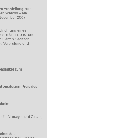
en Ausstellung zum
r Schloss – ein
. November 2007
rchführung eines
es Informations- und
nd Gärten Sachsen;
t, Vorprüfung und
nsmittel zum
tionsdesign-Preis des
nnheim
e für Management Circle,
ndant des