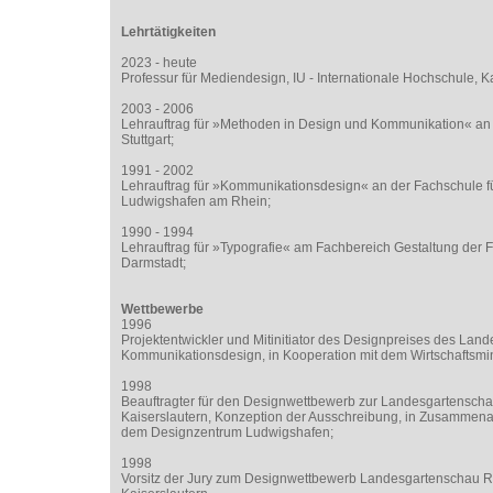
Lehrtätigkeiten
2023 - heute
Professur für Mediendesign, IU - Internationale Hochschule, K
2003 - 2006
Lehrauftrag für »Methoden in Design und Kommunikation« an d
Stuttgart;
1991 - 2002
Lehrauftrag für »Kommunikationsdesign« an der Fachschule fü
Ludwigshafen am Rhein;
1990 - 1994
Lehrauftrag für »Typografie« am Fachbereich Gestaltung der
Darmstadt;
Wettbewerbe
1996
Projektentwickler und Mitinitiator des Designpreises des Land
Kommunikationsdesign, in Kooperation mit dem Wirtschaftsmi
1998
Beauftragter für den Designwettbewerb zur Landesgartenscha
Kaiserslautern, Konzeption der Ausschreibung, in Zusammen
dem Designzentrum Ludwigshafen;
1998
Vorsitz der Jury zum Designwettbewerb Landesgartenschau R