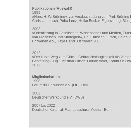
Publikationen (Auswahl)
1999
»Horst H. W. Brüning«, zur Verabschiedung von Prof. Brüning 
Christian Lutsch, Petra Lenz, Heiko Becker, Eigenverlag, Stutt
2003
»Orientierung in Gesellschaft, Wissenschaft und Medien, Erken
von Prozessen und Strategien«, Hg. Christian Lutsch, Heinz-P
Entwerfen e.V., Hatje Cantz, Ostfildern 2003
2012
»Der kurze Weg zum Glück - Gebrauchstauglichkeit als Versp
Gestaltung«, Hg. Christian Lutsch, Florian Adler, Forum für Ent
2012
Mitgliedschaften
1998
Forum für Entwerfen e.V. (FfE), Ulm
2002
Deutscher Werkbund e.V. (DWB)
2007 bis 2022
Deutscher Kulturrat, Fachausschuss Medien, Berlin;