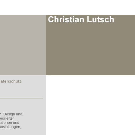
atenschutz
n, Design und
grierter
utionen und
anstaltungen,