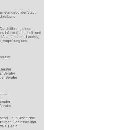
ernetangebot der Stadt
chreibung
 Durchführung eines
s Informations-, Leit- und
nd Altertümer des Landes;
t, Vorprüfung und
Berater
Berater
er Berater
ger Berater
erater
er
Berater
Berater
send – auf Geschichte
 Burgen, Schlösser und
alz, Berlin